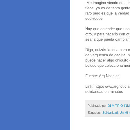
-Me imagino viendo crecer
tiene: ya es de tanta gen
raro pero es que la verda
equivoqué.
Hay que entender que uno 
otro, y para hacerlo con ot
sea la que pueda cambiar
Digo, quizás la idea para 
da vergüenza de decirla, 
puede hacer algo chiquito
boludo que colecciona muñe
Fuente: Arg Noticias
Link: http://www.argnotici
solidaridad-en-minutos
Publicado por
DI MITRIO INM
Etiquetas:
Solidaridad
,
Un Min