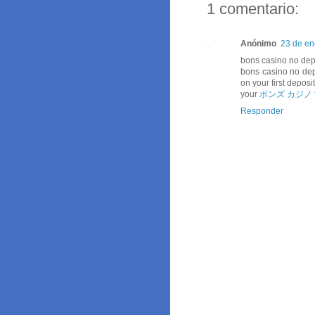
1 comentario:
Anónimo
23 de en
bons casino no dep
bons casino no de
on your first depos
your
ボンズ カジノ
Responder