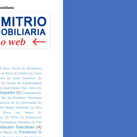
mobiliaria
)
Boca Social
(1)
Bomberos
e la Boca
(1)
Caritas
(1)
Casa
ros
(1)
Casa Garrahan
(1)
(1)
Centro de Espiritualidad
1)
Club Atletico San Telmo
(1)
 Juguetes
(3)
Congregacion
Dia del Bombero Voluntario
acional de los Voluntarios
(1)
del Medio Ambiente
(1)
Don
Dona tus llaves
(1)
es
(1)
FATH
(1)
Federacion
 Transplante Hepatico
(1)
Frio
ndacion Garrahan
(4)
Fundacion Si
la Maciel
(1)