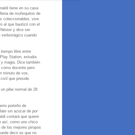
naldi tiene en su casa
 llena de muñequitos de
s coleccionables, vive
o al que bautizó con el
Néstor y dice ser
o verborrágico cuando
tiempo libre entre
Play Station, estudia
 y magia. Dice también
a como docente pero
Un minuto de vos,
civil que preside.
 un pibe normal de 28
rrio porteño de
ate sin azúcar de por
aldi contará que quiere
n así, como uno chico
 de los mejores piropos
puede decir es que no