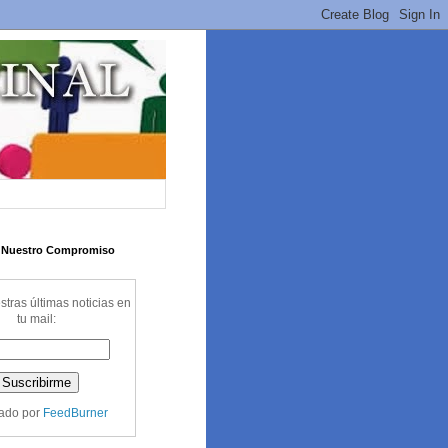
a Nuestro Compromiso
stras últimas noticias en
tu mail:
ado por
FeedBurner