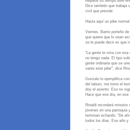
Reparte su tiempo libre en
Dice también que trabaja 
civil que preside.
Hasta aquí un pibe normal
Viernes. Barrio porteño de
que quiere que lo vean as
se le puede decir es que no
“La gente te mira con esa 
no tengo nada. El tipo sol
gente ordinaria que se une
santo este pibe'”, dice Rina
Gonzalo lo ejemplifica co
del laburo, me tomo el bo
doy el asiento. Eso no sig
Hace que ese día, en ese
Rinaldi recordará minutos
jóvenes en una parroquia y
terminan echando. “De ahí
todos los días. Ese año y 