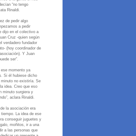
ecían “no tengo
lata Rinaldi.
ez de pedir algo
mpezamos a pedir
e dijo en el colectivo a
uan Cruz -quien según
el verdadero fundador
to- (hoy coordinador de
asociación). Y Juan
puede ser”.
de ese momento ya
. Si él hubiese dicho
 minuto no existiría. Se
 la idea. Creo que eso
n minuto surgiera y
ndo”, aclara Rinaldi.
 de la asociación era
r tiempo. La idea de ese
a conseguir juguetes y
galo, moñitos, ir a una
dir a las personas que
 dedicar un presente a