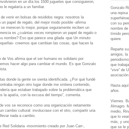
nvolvieron en un día los 1500 juguetes que consiguieron,
 le regalaría a un familiar.
Gonzalo Ri
una repisa
ó de venir en bolsas de resididos negra: nosotros la
superhéroe
 un papel de regalo, del mejor modo posible -afirma
con su perr
 se merecen lo mejor, porque seguramente reciben un
nombre de 
ferencia es ¿cuántas veces rompieron un papel de regalo o
tímido per
n su nombre? Eso que parece una gilada -que Un minuto
quiere.
queñas- creemos que cambian las cosas, que hacen la
Reparte su 
amigos, la 
 de Vos afirma que el ser humano es solidario por
periodismo
eremos hacer algo para cambiar el mundo. Es que Gonzalo
que trabaj
ista.
“vive” de 
asociación 
tas donde la gente se sienta identificada. ¿Por qué fundé
ntraba ningún otro lugar donde me sintiera contenido,
Hasta aquí
ndería que estaban trabajado sobre la problemática que
años.
es la apatía, con la excusa del tiempo”, comenta.
Viernes. Ba
o de vos se reconoce como una organización netamente
Almagro. M
 un cambio cultural: involucrase con el otro, compartir una
medio, Rin
 llevar nada a cambio.
que lo vea
más, y uno
e Red Solidaria -movimiento creado por Juan Carr-,
que se le 