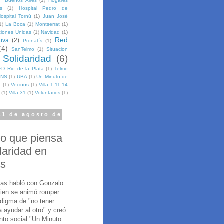
n Buenos Aires
(1)
Hogares
s
(1)
Hospital Pedro de
ospital Tornú
(1)
Juan José
1)
La Boca
(1)
Montserrat
(1)
ciones Unidas
(1)
Navidad
(1)
Red
tiva
(2)
Pronat´s
(1)
(4)
SanTelmo
(1)
Situacion
Solidaridad
(6)
ED Rio de la Plata
(1)
Telmo
TNS
(1)
UBA
(1)
Un Minuto de
f
(1)
Vecinos
(1)
Villa 1-11-14
(1)
Villa 31
(1)
Voluntarios
(1)
11 de agosto de
co que piensa
idaridad en
os
as habló con Gonzalo
uien se animó romper
adigma de "no tener
 ayudar al otro" y creó
nto social "Un Minuto