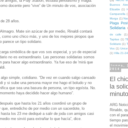
(3)
tre amigos, la Play Station, estudia periodismo y magia.
Hecho e
Buenos Aire
como docente pero “vive” de Un minuto de vos, asociación
Elizalde
(1)
H
Campanella
(
Murga
(1)
Na
 de 28 años.
Plaga Posi
Solidaria
 Almagro. Mate sin azúcar de por medio, Rinaldi contará
de calle
(1)
í, como uno chico más, y uno de los mejores piropos que
Tapitas
(1)
T
 parece un tipo solidario.
Solidario
(1)
Vos
(1)
Unice
carga simbólica de que vos sos especial, y yo de especial
(1)
Villa 21-24
idario no es extraordinario. Las personas solidarias somos
n para hacer algo extraordinario. Ya fue eso de 'mirá que
lunes, 
ldi.
2014
El chi
n algo simple, cotidiano. “De vez en cuando salgo cansado
ndi y si sube una persona mayor me hago el boludo y no
la sol
nifica que sea una basura de persona, un tipo egoísta. No.
minut
 momento haya decidido hacer algo humano”.
 después que hasta los 21 años coordinó un grupo de
ARG Notici
 que, entredicho de por medio con un sacerdote, lo
Rinaldo, q
 hasta los 23 me dediqué a salir de joda con amigos casi
con el par
medio me sirvió para extrañar lo que hacía”, dice.
tiempo para
el movimie