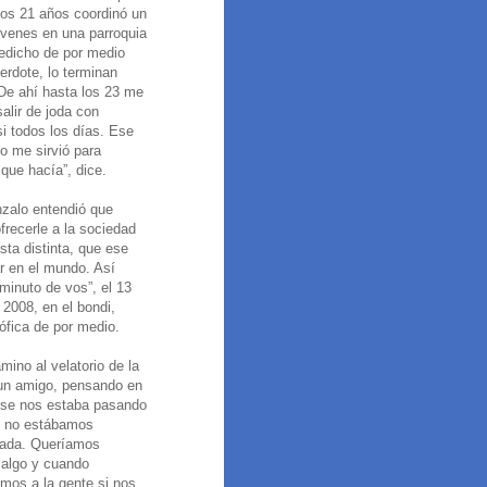
los 21 años coordinó un
óvenes en una parroquia
redicho de por medio
erdote, lo terminan
De ahí hasta los 23 me
alir de joda con
i todos los días. Ese
o me sirvió para
 que hacía”, dice.
zalo entendió que
frecerle a la sociedad
sta distinta, que ese
ar en el mundo. Así
minuto de vos”, el 13
 2008, en el bondi,
sófica de por medio.
ino al velatorio de la
un amigo, pensando en
 se nos estaba pasando
y no estábamos
nada. Queríamos
algo y cuando
mos a la gente si nos