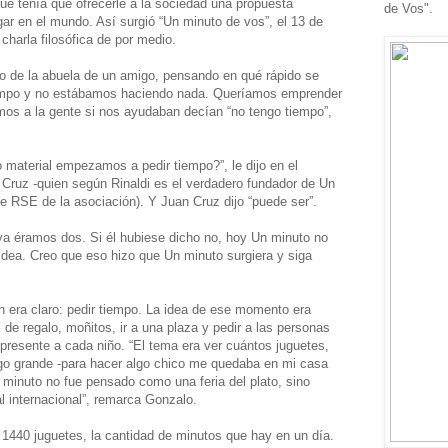
ue tenía que ofrecerle a la sociedad una propuesta
de Vos".
ugar en el mundo. Así surgió “Un minuto de vos”, el 13 de
 charla filosófica de por medio.
io de la abuela de un amigo, pensando en qué rápido se
empo y no estábamos haciendo nada. Queríamos emprender
os a la gente si nos ayudaban decían “no tengo tiempo”,
o material empezamos a pedir tiempo?”, le dijo en el
 Cruz -quien según Rinaldi es el verdadero fundador de Un
e RSE de la asociación). Y Juan Cruz dijo “puede ser”.
ya éramos dos. Si él hubiese dicho no, hoy Un minuto no
a idea. Creo que eso hizo que Un minuto surgiera y siga
ón era claro: pedir tiempo. La idea de ese momento era
 de regalo, moñitos, ir a una plaza y pedir a las personas
presente a cada niño. “El tema era ver cuántos juguetes,
go grande -para hacer algo chico me quedaba en mi casa
minuto no fue pensado como una feria del plato, sino
 internacional”, remarca Gonzalo.
 1440 juguetes, la cantidad de minutos que hay en un día.