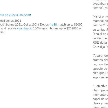
ayudaban d
tiempo”, re
ero de 2022 a las 22:59
“¿Y si en v
material e
osit bonus 2021
posit bonus 2021. Get a 100% Deposit
rb88
match up to $2000
tiempo?”, l
it and receive
vua nhà cái
100% match bonus up to $202000 on
su amigo J
first
Rinaldi es 
de Un minu
RSE de la 
Cruz dijo “
“A partir 
éramos dos
no, hoy Un
apropió de
hizo que U
siga crecie
El objetivo
claro: pedi
momento er
papel de re
plaza y pe
paren para