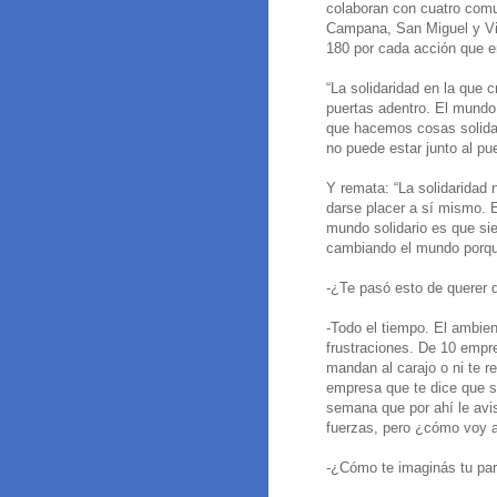
colaboran con cuatro com
Campana, San Miguel y Vil
180 por cada acción que 
“La solidaridad en la que 
puertas adentro. El mundo e
que hacemos cosas solidari
no puede estar junto al pu
Y remata: “La solidaridad 
darse placer a sí mismo. 
mundo solidario es que s
cambiando el mundo porq
-¿Te pasó esto de querer d
-Todo el tiempo. El ambien
frustraciones. De 10 empr
mandan al carajo o ni te 
empresa que te dice que s
semana que por ahí le avi
fuerzas, pero ¿cómo voy a 
-¿Cómo te imaginás tu par