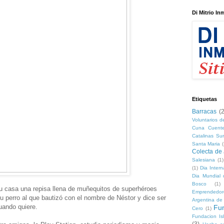
Di Mitrio In
Etiquetas
Barracas
(2
Voluntarios d
Cuna Cuente
Catalinas Sur
Santa Maria
(
Colecta de
Salesiana
(1)
(1)
Dia Intern
Dia Mundial 
Bosco
(1)
su casa una repisa llena de muñequitos de superhéroes
Emprendedor
u perro al que bautizó con el nombre de Néstor y dice ser
Argentina de
uando quiere.
Fu
Cero
(1)
Fundacion Is