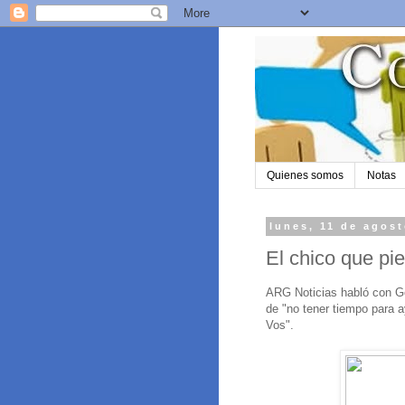
Quienes somos
Notas
lunes, 11 de agos
El chico que pi
ARG Noticias habló con G
de "no tener tiempo para a
Vos".