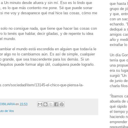
 a Un minuto desde afuera y sin mí. Eso es lo lindo que
que hasta 
te, es lo que más contento me pone. Sé que puede sonar
grupo de j
d si me voy y desaparece qué mal hice las cosas, cómo me
y que, ent
con un sac
echando. “
solo no consigue nada, que tiene que hacer las cosas con
dediqué a s
ro lo tenés que hablar, decir giladas, y de repente tu idea
amigos cas
 el mundo.
año y medi
extrañar lo
cambiar el mundo está escondida en alguien que todavía le
por algo no lo cambiamos aún. Es así de simple, cualquier
Un día Gon
 o grande, que sea trascendente para los demás. Si un
tenía que o
quitos puede formar algo útil, cualquiera puede lograrlo.
una propue
era su lug
surgió “Un 
de junio de
as.com/sociedad/item/13145-el-chico-que-piensa-la-
charla filo
“Íbamos cam
abuela de 
OBILIARIA
en
15:53
qué rápido
uto de Vos
el tiempo 
haciendo 
emprender 
preguntába