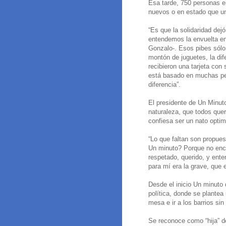
Esa tarde, 750 personas e
nuevos o en estado que uno
“Es que la solidaridad dej
entendemos la envuelta en
Gonzalo-. Esos pibes sólo
montón de juguetes, la di
recibieron una tarjeta co
está basado en muchas pe
diferencia”.
El presidente de Un Minuto
naturaleza, que todos qu
confiesa ser un nato optim
“Lo que faltan son propues
Un minuto? Porque no enco
respetado, querido, y ente
para mí era la grave, que 
Desde el inicio Un minut
política, donde se plantea
mesa e ir a los barrios sin
Se reconoce como “hija” d