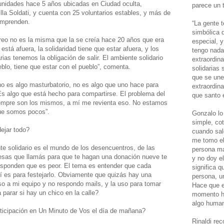
unidades hace 5 años ubicadas en Ciudad oculta,
parece un t
la Soldati, y cuenta con 25 voluntarios estables, y más de
emprenden.
“La gente 
simbólica 
creo no es la misma que la se creía hace 20 años que era
especial, 
stá afuera, la solidaridad tiene que estar afuera, y los
tengo nada.
as tenemos la obligación de salir. El ambiente solidario
extraordin
eblo, tiene que estar con el pueblo”, comenta.
solidarias
que se une
no es algo masturbatorio, no es algo que uno hace para
extraordina
Es algo que está hecho para compartirse. El problema del
que santo e
iempre son los mismos, a mí me revienta eso. No estamos
ue somos pocos”.
Gonzalo lo
simple, co
ejar todo?
cuando sal
me tomo el
te solidario es el mundo de los desencuentros, de las
persona ma
esas que llamás para que te hagan una donación nueve te
y no doy e
responden que es peor. El tema es entender que cada
significa 
í es para festejarlo. Obviamente que quizás hay una
persona, un
so a mi equipo y no respondo mails, y la uso para tomar
Hace que e
parar si hay un chico en la calle?
momento h
algo human
ticipación en Un Minuto de Vos el día de mañana?
Rinaldi re