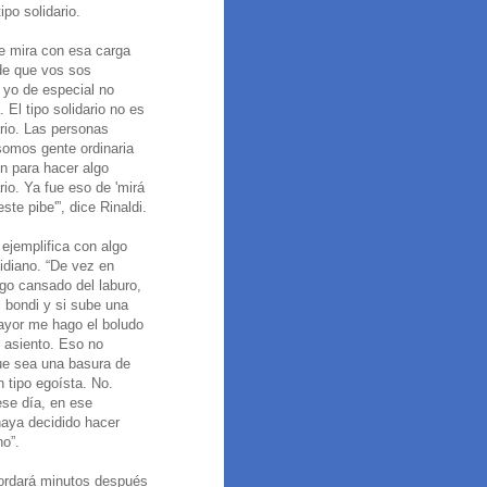
ipo solidario.
te mira con esa carga
de que vos sos
y yo de especial no
 El tipo solidario no es
ario. Las personas
 somos gente ordinaria
n para hacer algo
rio. Ya fue eso de 'mirá
ste pibe'”, dice Rinaldi.
 ejemplifica con algo
tidiano. “De vez en
go cansado del laburo,
 bondi y si sube una
yor me hago el boludo
l asiento. Eso no
que sea una basura de
 tipo egoísta. No.
se día, en ese
aya decidido hacer
o”.
cordará minutos después