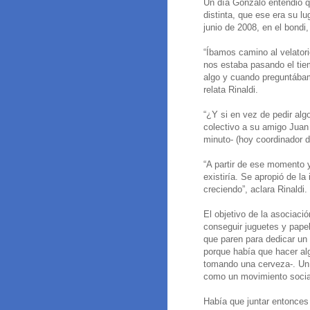
Un día Gonzalo entendió q
distinta, que ese era su l
junio de 2008, en el bondi,
“Íbamos camino al velator
nos estaba pasando el ti
algo y cuando preguntábam
relata Rinaldi.
“¿Y si en vez de pedir alg
colectivo a su amigo Juan
minuto- (hoy coordinador d
“A partir de ese momento 
existiría. Se apropió de l
creciendo”, aclara Rinaldi.
El objetivo de la asociaci
conseguir juguetes y papel
que paren para dedicar un 
porque había que hacer al
tomando una cerveza-. Un 
como un movimiento social
Había que juntar entonces